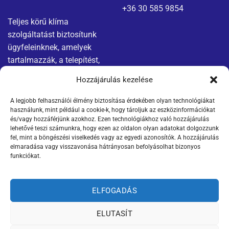
+36 30 585 9854
Teljes körű klíma
szolgáltatást biztosítunk
ügyfeleinknek, amelyek
tartalmazzák, a telepítést,
karbantartást és javítást.
Hozzájárulás kezelése
A legjobb felhasználói élmény biztosítása érdekében olyan technológiákat
Menü
Jogi nyilatkozatok
használunk, mint például a cookie-k, hogy tároljuk az eszközinformációkat
és/vagy hozzáférjünk azokhoz. Ezen technológiákhoz való hozzájárulás
Kapcsolat
Adatvédelmi tájékoztató
lehetővé teszi számunkra, hogy ezen az oldalon olyan adatokat dolgozzunk
fel, mint a böngészési viselkedés vagy az egyedi azonosítók. A hozzájárulás
elmaradása vagy visszavonása hátrányosan befolyásolhat bizonyos
Termékek
ÁSZF
funkciókat.
Szállítási információk
ELFOGADÁS
ELUTASÍT
Weboldalt készítette: