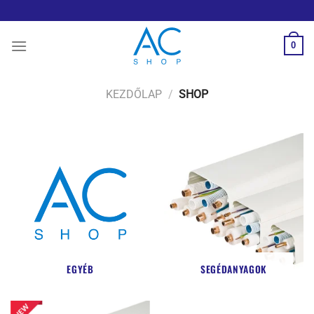
Skip
to
content
0
KEZDŐLAP
/
SHOP
EGYÉB
SEGÉDANYAGOK