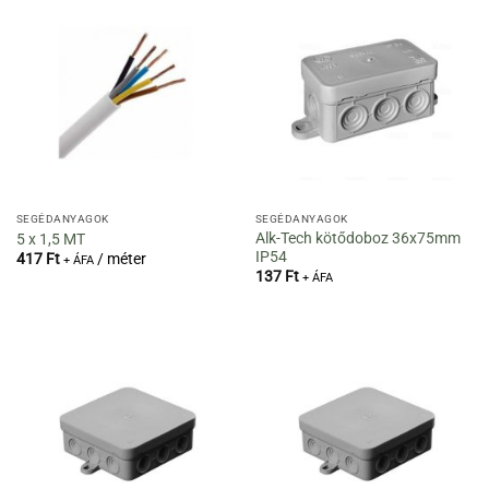
SEGÉDANYAGOK
SEGÉDANYAGOK
Alk-Tech kötődoboz 36x75mm
5 x 1,5 MT
IP54
417
Ft
/ méter
+ ÁFA
137
Ft
+ ÁFA