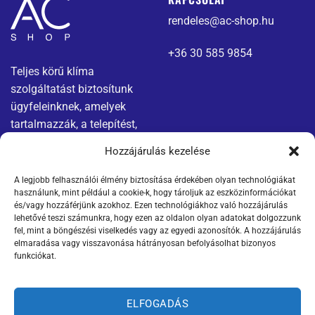
rendeles@ac-shop.hu
+36 30 585 9854
Teljes körű klíma
szolgáltatást biztosítunk
ügyfeleinknek, amelyek
tartalmazzák, a telepítést,
karbantartást és javítást.
Hozzájárulás kezelése
A legjobb felhasználói élmény biztosítása érdekében olyan technológiákat
Menü
Jogi nyilatkozatok
használunk, mint például a cookie-k, hogy tároljuk az eszközinformációkat
és/vagy hozzáférjünk azokhoz. Ezen technológiákhoz való hozzájárulás
Kapcsolat
Adatvédelmi tájékoztató
lehetővé teszi számunkra, hogy ezen az oldalon olyan adatokat dolgozzunk
fel, mint a böngészési viselkedés vagy az egyedi azonosítók. A hozzájárulás
elmaradása vagy visszavonása hátrányosan befolyásolhat bizonyos
Termékek
ÁSZF
funkciókat.
Szállítási információk
ELFOGADÁS