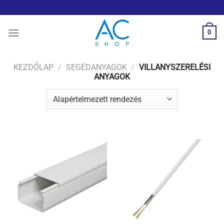
Skip
to
content
0
KEZDŐLAP
/
SEGÉDANYAGOK
/
VILLANYSZERELÉSI
ANYAGOK