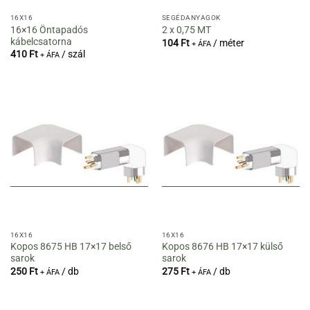
16X16
SEGÉDANYAGOK
16×16 Öntapadós
2 x 0,75 MT
kábelcsatorna
104
Ft
/ méter
+ ÁFA
410
Ft
/ szál
+ ÁFA
16X16
16X16
Kopos 8675 HB 17×17 belső
Kopos 8676 HB 17×17 külső
sarok
sarok
250
Ft
/ db
275
Ft
/ db
+ ÁFA
+ ÁFA