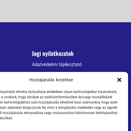
Jogi nyilatkozatok
Adatvédelmi tájékoztató
ÁSZF
Hozzájárulás kezelése
Szállítási információk
lhasználói élmény biztosítása érdekében olyan technológiákat használunk,
 a cookie-k, hogy tároljuk az eszközinformációkat és/vagy hozzáférjünk
n technológiákhoz való hozzájárulás lehetővé teszi számunkra, hogy ezen
lyan adatokat dolgozzunk fel, mint a böngészési viselkedés vagy az egyedi
 A hozzájárulás elmaradása vagy visszavonása hátrányosan befolyásolhat
kciókat.