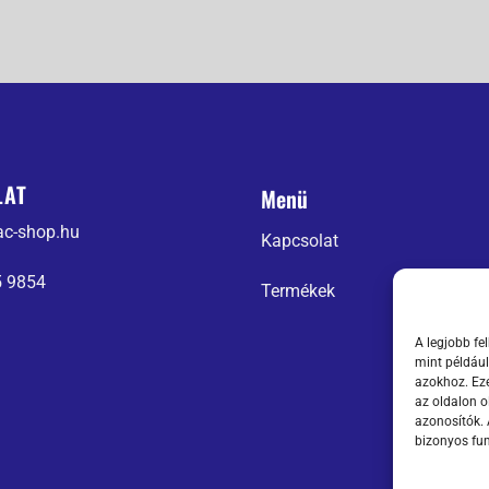
LAT
Menü
ac-shop.hu
Kapcsolat
5 9854
Termékek
A legjobb fe
mint például
azokhoz. Eze
az oldalon o
azonosítók.
bizonyos fun