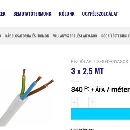
KEK
BEMUTATÓTERMÜNK
RÓLUNK
ÜGYFÉLSZOLGÁLAT
K
KÁBELCSATORNA ÉS IDOMOK
VILLANYSZERELÉSI ANYAGOK
RÖGZÍTÉSTECHNIK
KEZDŐLAP
/
SEGÉDANYAGOK
3 x 2,5 MT
340
Ft
/ méter
+ ÁFA
3 x 2,5 MT mennyiség