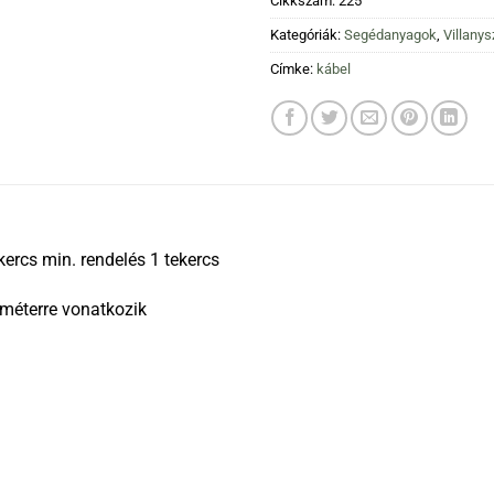
Cikkszám:
225
Kategóriák:
Segédanyagok
,
Villanys
Címke:
kábel
ercs min. rendelés 1 tekercs
 méterre vonatkozik