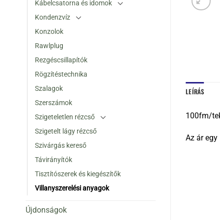
Kábelcsatorna és idomok
Kondenzvíz
Konzolok
Rawlplug
Rezgéscsillapítók
Rögzítéstechnika
Szalagok
LEÍRÁS
Szerszámok
100fm/tek
Szigeteletlen rézcső
Szigetelt lágy rézcső
Az ár egy
Szivárgás kereső
Távirányítók
Tisztítószerek és kiegészítők
Villanyszerelési anyagok
Újdonságok