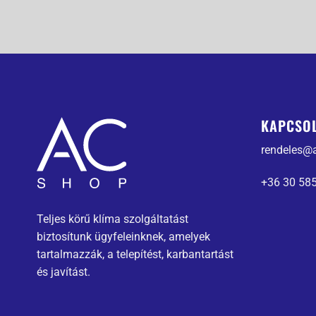
KAPCSO
rendeles@
+36 30 58
Teljes körű klíma szolgáltatást
biztosítunk ügyfeleinknek, amelyek
tartalmazzák, a telepítést, karbantartást
és javítást.