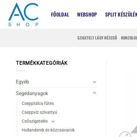
Skip
to
FŐOLDAL
WEBSHOP
SPLIT KÉSZÜLÉ
content
SZIGETELT LÁGY RÉZCSŐ
KONZOLO
TERMÉKKATEGÓRIÁK
Egyéb
Segédanyagok
Csepptálca fűtés
Cseppvíz szivattyú
Csőszigetelés
Hollanderek és közcsavarok