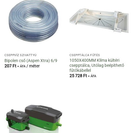
CSEPPVÍZ SZIVATTYÚ
CSEPPTÁLCA FŰTÉS
1050X400MM Klíma kültéri
Bipolen cső (Aspen Xtra) 6/9
csepptálca, Utólag beépíthető
207
Ft
/ méter
+ ÁFA
fűtőkábellel
25 728
Ft
+ ÁFA