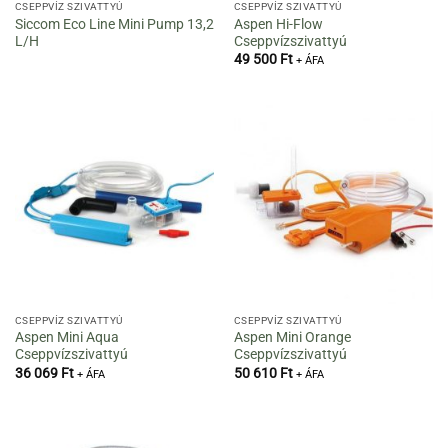
CSEPPVÍZ SZIVATTYÚ
CSEPPVÍZ SZIVATTYÚ
Siccom Eco Line Mini Pump 13,2
Aspen Hi-Flow
L/H
Cseppvízszivattyú
49 500
Ft
+ ÁFA
CSEPPVÍZ SZIVATTYÚ
CSEPPVÍZ SZIVATTYÚ
Aspen Mini Aqua
Aspen Mini Orange
Cseppvízszivattyú
Cseppvízszivattyú
36 069
Ft
50 610
Ft
+ ÁFA
+ ÁFA