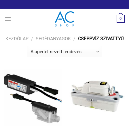
Skip
to
content
0
KEZDŐLAP
/
SEGÉDANYAGOK
/
CSEPPVÍZ SZIVATTYÚ