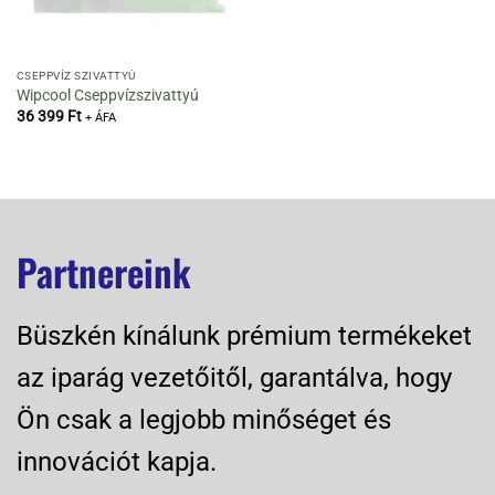
CSEPPVÍZ SZIVATTYÚ
Wipcool Cseppvízszivattyú
36 399
Ft
+ ÁFA
Partnereink
Büszkén kínálunk prémium termékeket
az iparág vezetőitől, garantálva, hogy
Ön csak a legjobb minőséget és
innovációt kapja.