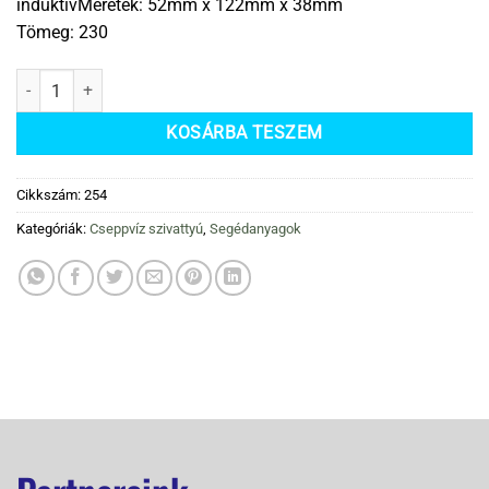
induktívMéretek: 52mm x 122mm x 38mm
Tömeg: 230
Aspen Mini Orange Cseppvízszivattyú mennyiség
KOSÁRBA TESZEM
Cikkszám:
254
Kategóriák:
Cseppvíz szivattyú
,
Segédanyagok