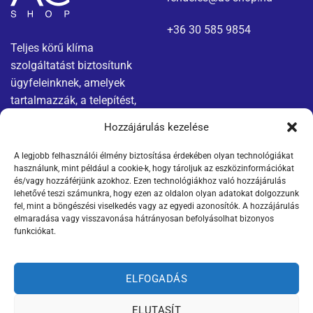
+36 30 585 9854
Teljes körű klíma
szolgáltatást biztosítunk
ügyfeleinknek, amelyek
tartalmazzák, a telepítést,
karbantartást és javítást.
Hozzájárulás kezelése
A legjobb felhasználói élmény biztosítása érdekében olyan technológiákat
Menü
Jogi nyilatkozatok
használunk, mint például a cookie-k, hogy tároljuk az eszközinformációkat
és/vagy hozzáférjünk azokhoz. Ezen technológiákhoz való hozzájárulás
Kapcsolat
Adatvédelmi tájékoztató
lehetővé teszi számunkra, hogy ezen az oldalon olyan adatokat dolgozzunk
fel, mint a böngészési viselkedés vagy az egyedi azonosítók. A hozzájárulás
elmaradása vagy visszavonása hátrányosan befolyásolhat bizonyos
Termékek
ÁSZF
funkciókat.
Szállítási információk
ELFOGADÁS
ELUTASÍT