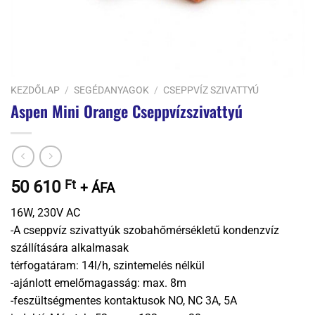
KEZDŐLAP
/
SEGÉDANYAGOK
/
CSEPPVÍZ SZIVATTYÚ
Aspen Mini Orange Cseppvízszivattyú
50 610
Ft
+ ÁFA
16W, 230V AC
-A cseppvíz szivattyúk szobahőmérsékletű kondenzvíz
szállítására alkalmasak
térfogatáram: 14l/h, szintemelés nélkül
-ajánlott emelőmagasság: max. 8m
-feszültségmentes kontaktusok NO, NC 3A, 5A