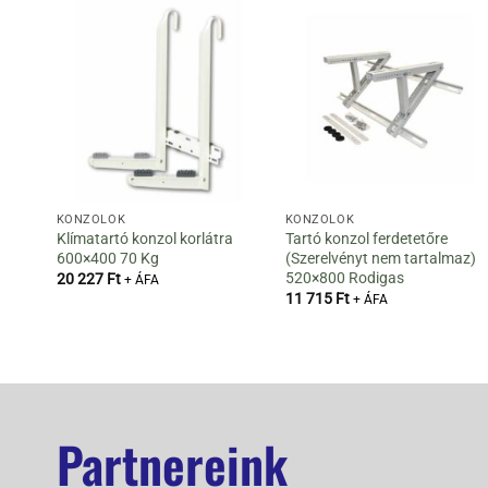
KONZOLOK
KONZOLOK
Klímatartó konzol korlátra
Tartó konzol ferdetetőre
600×400 70 Kg
(Szerelvényt nem tartalmaz)
520×800 Rodigas
20 227
Ft
+ ÁFA
11 715
Ft
+ ÁFA
Partnereink