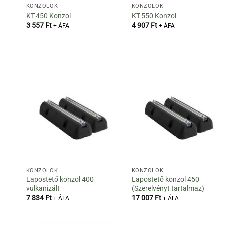
KONZOLOK
KONZOLOK
KT-450 Konzol
KT-550 Konzol
3 557
Ft
4 907
Ft
+ ÁFA
+ ÁFA
KONZOLOK
KONZOLOK
Lapostető konzol 400
Lapostető konzol 450
vulkanizált
(Szerelvényt tartalmaz)
7 834
Ft
17 007
Ft
+ ÁFA
+ ÁFA