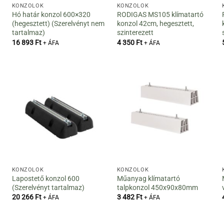
KONZOLOK
KONZOLOK
Hó határ konzol 600×320
RODIGAS MS105 klímatartó
(hegesztett) (Szerelvényt nem
konzol 42cm, hegesztett,
tartalmaz)
szinterezett
16 893
Ft
4 350
Ft
+ ÁFA
+ ÁFA
KONZOLOK
KONZOLOK
Lapostető konzol 600
Műanyag klímatartó
(Szerelvényt tartalmaz)
talpkonzol 450x90x80mm
20 266
Ft
3 482
Ft
+ ÁFA
+ ÁFA