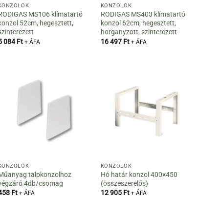
KONZOLOK
KONZOLOK
RODIGAS MS106 klímatartó
RODIGAS MS403 klímatartó
konzol 52cm, hegesztett,
konzol 62cm, hegesztett,
szinterezett
horganyzott, szinterezett
5 084
Ft
16 497
Ft
+ ÁFA
+ ÁFA
KONZOLOK
KONZOLOK
Műanyag talpkonzolhoz
Hó határ konzol 400×450
végzáró 4db/csomag
(összeszerelős)
458
Ft
12 905
Ft
+ ÁFA
+ ÁFA