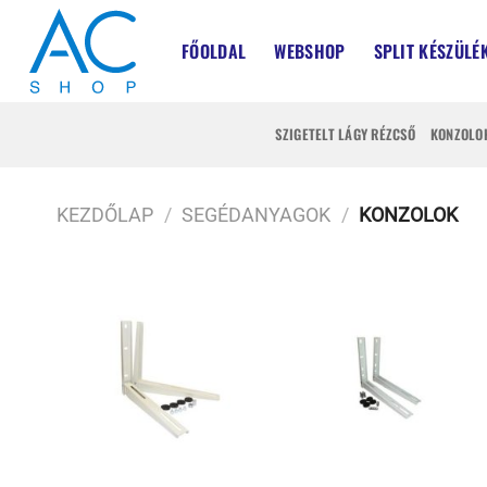
Skip
to
FŐOLDAL
WEBSHOP
SPLIT KÉSZÜLÉ
content
SZIGETELT LÁGY RÉZCSŐ
KONZOLO
KEZDŐLAP
/
SEGÉDANYAGOK
/
KONZOLOK