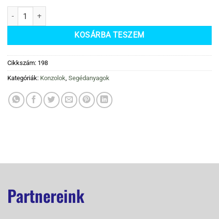
Tartó konzol ferdetetőre (Szerelvényt nem tartalmaz) 520x800 Rodig
KOSÁRBA TESZEM
Cikkszám:
198
Kategóriák:
Konzolok
,
Segédanyagok
Partnereink