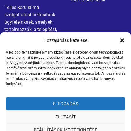
Teljes körű klíma
szolgáltatást biztosítunk
ügyfeleinknek, amelyek
tartalmazzák, a telepítést,
karbantartást és javítást.
Hozzájárulás kezelése
A legjobb felhasználói élmény biztosítása érdekében olyan technológiákat
Menü
Jogi nyilatkozatok
használunk, mint például a cookie-k, hogy tároljuk az eszközinformációkat
és/vagy hozzáférjünk azokhoz. Ezen technológiákhoz való hozzájárulás
Kapcsolat
Adatvédelmi tájékoztató
lehetővé teszi számunkra, hogy ezen az oldalon olyan adatokat dolgozzunk
fel, mint a böngészési viselkedés vagy az egyedi azonosítók. A hozzájárulás
elmaradása vagy visszavonása hátrányosan befolyásolhat bizonyos
Termékek
ÁSZF
funkciókat.
Szállítási információk
ELFOGADÁS
ELUTASÍT
Weboldalt készítette:
BEÁLLÍTÁSOK MEGTEKINTÉSE