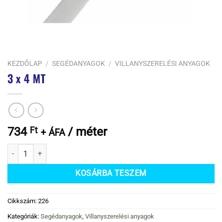
KEZDŐLAP
/
SEGÉDANYAGOK
/
VILLANYSZERELÉSI ANYAGOK
3 x 4 MT
734
Ft
/ méter
+ ÁFA
3 x 4 MT mennyiség
KOSÁRBA TESZEM
Cikkszám:
226
Kategóriák:
Segédanyagok
,
Villanyszerelési anyagok