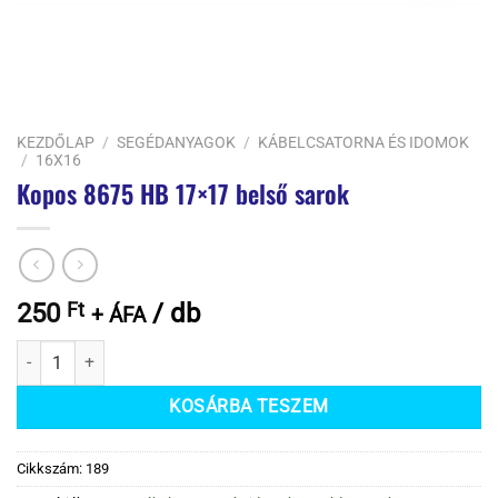
KEZDŐLAP
/
SEGÉDANYAGOK
/
KÁBELCSATORNA ÉS IDOMOK
/
16X16
Kopos 8675 HB 17×17 belső sarok
250
Ft
/ db
+ ÁFA
Kopos 8675 HB 17x17 belső sarok mennyiség
KOSÁRBA TESZEM
Cikkszám:
189