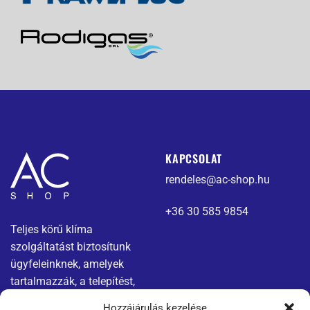
KAPCSOLAT
rendeles@ac-shop.hu
+36 30 585 9854
Teljes körű klíma
szolgáltatást biztosítunk
ügyfeleinknek, amelyek
tartalmazzák, a telepítést,
karbantartást és javítást.
Hozzájárulás kezelése