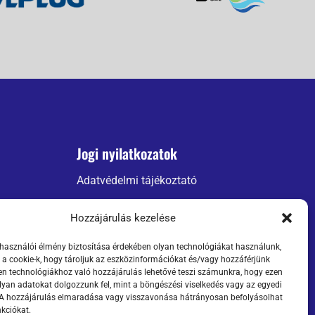
Jogi nyilatkozatok
Adatvédelmi tájékoztató
ÁSZF
Hozzájárulás kezelése
Szállítási információk
lhasználói élmény biztosítása érdekében olyan technológiákat használunk,
 a cookie-k, hogy tároljuk az eszközinformációkat és/vagy hozzáférjünk
n technológiákhoz való hozzájárulás lehetővé teszi számunkra, hogy ezen
lyan adatokat dolgozzunk fel, mint a böngészési viselkedés vagy az egyedi
 A hozzájárulás elmaradása vagy visszavonása hátrányosan befolyásolhat
kciókat.