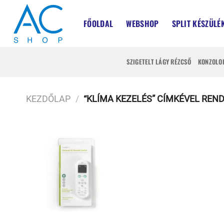
Skip
to
FŐOLDAL
WEBSHOP
SPLIT KÉSZÜLÉ
content
SZIGETELT LÁGY RÉZCSŐ
KONZOLO
KEZDŐLAP
/
“KLÍMA KEZELÉS” CÍMKÉVEL REN