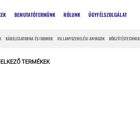
KEK
BEMUTATÓTERMÜNK
RÓLUNK
ÜGYFÉLSZOLGÁLAT
K
KÁBELCSATORNA ÉS IDOMOK
VILLANYSZERELÉSI ANYAGOK
RÖGZÍTÉSTECHNIK
DELKEZŐ TERMÉKEK