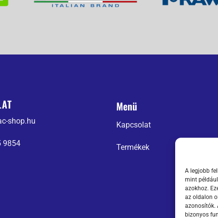
LAT
Menü
ac-shop.hu
Kapcsolat
5 9854
Termékek
A legjobb fe
mint például
azokhoz. Eze
az oldalon o
azonosítók.
bizonyos fun