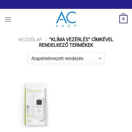
Skip
to
content
0
KEZDŐLAP
/
“KLÍMA VEZÉRLÉS” CÍMKÉVEL
RENDELKEZŐ TERMÉKEK