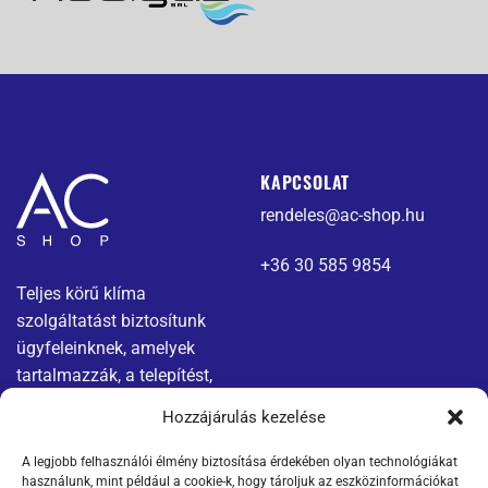
KAPCSOLAT
rendeles@ac-shop.hu
+36 30 585 9854
Teljes körű klíma
szolgáltatást biztosítunk
ügyfeleinknek, amelyek
tartalmazzák, a telepítést,
karbantartást és javítást.
Hozzájárulás kezelése
A legjobb felhasználói élmény biztosítása érdekében olyan technológiákat
Menü
Jogi nyilatkozatok
használunk, mint például a cookie-k, hogy tároljuk az eszközinformációkat