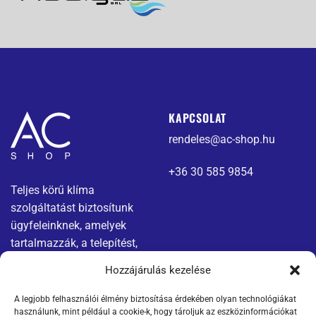
KAPCSOLAT
rendeles@ac-shop.hu
+36 30 585 9854
Teljes körű klíma
szolgáltatást biztosítunk
ügyfeleinknek, amelyek
tartalmazzák, a telepítést,
karbantartást és javítást.
Hozzájárulás kezelése
A legjobb felhasználói élmény biztosítása érdekében olyan technológiákat
Menü
Jogi nyilatkozatok
használunk, mint például a cookie-k, hogy tároljuk az eszközinformációkat