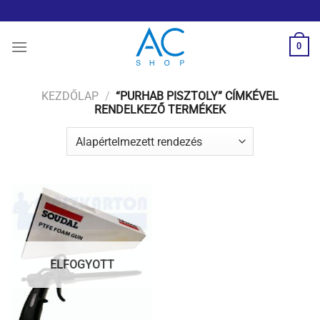
Skip
to
content
0
KEZDŐLAP
/
“PURHAB PISZTOLY” CÍMKÉVEL
RENDELKEZŐ TERMÉKEK
ELFOGYOTT