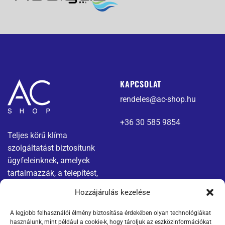
KAPCSOLAT
rendeles@ac-shop.hu
+36 30 585 9854
Teljes körű klíma
szolgáltatást biztosítunk
ügyfeleinknek, amelyek
tartalmazzák, a telepítést,
karbantartást és javítást.
Hozzájárulás kezelése
A legjobb felhasználói élmény biztosítása érdekében olyan technológiákat
Menü
Jogi nyilatkozatok
használunk, mint például a cookie-k, hogy tároljuk az eszközinformációkat