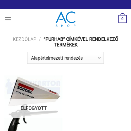
Skip
to
content
0
KEZDŐLAP
/
“PURHAB” CÍMKÉVEL RENDELKEZŐ
TERMÉKEK
ELFOGYOTT