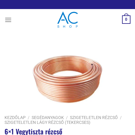
Skip
to
content
0
KEZDŐLAP
/
SEGÉDANYAGOK
/
SZIGETELETLEN RÉZCSŐ
/
SZIGETELETLEN LÁGY RÉZCSŐ (TEKERCSES)
6×1 Vegytiszta rézcső