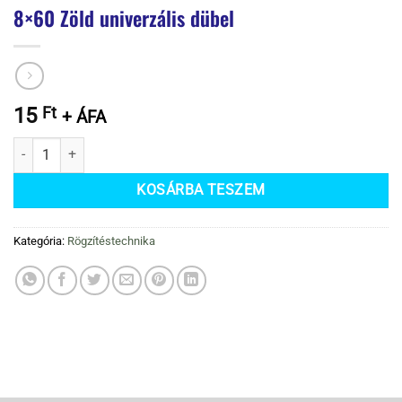
8×60 Zöld univerzális dübel
15
Ft
+ ÁFA
8x60 Zöld univerzális dübel mennyiség
KOSÁRBA TESZEM
Kategória:
Rögzítéstechnika