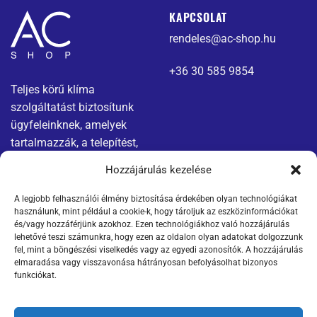
KAPCSOLAT
rendeles@ac-shop.hu
+36 30 585 9854
Teljes körű klíma
szolgáltatást biztosítunk
ügyfeleinknek, amelyek
tartalmazzák, a telepítést,
karbantartást és javítást.
Hozzájárulás kezelése
A legjobb felhasználói élmény biztosítása érdekében olyan technológiákat
Menü
Jogi nyilatkozatok
használunk, mint például a cookie-k, hogy tároljuk az eszközinformációkat
és/vagy hozzáférjünk azokhoz. Ezen technológiákhoz való hozzájárulás
Kapcsolat
Adatvédelmi tájékoztató
lehetővé teszi számunkra, hogy ezen az oldalon olyan adatokat dolgozzunk
fel, mint a böngészési viselkedés vagy az egyedi azonosítók. A hozzájárulás
elmaradása vagy visszavonása hátrányosan befolyásolhat bizonyos
Termékek
ÁSZF
funkciókat.
Szállítási információk