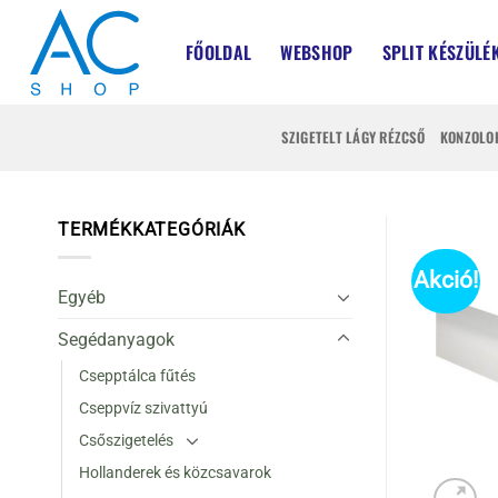
Skip
to
FŐOLDAL
WEBSHOP
SPLIT KÉSZÜLÉ
content
SZIGETELT LÁGY RÉZCSŐ
KONZOLO
TERMÉKKATEGÓRIÁK
Akció!
Egyéb
Segédanyagok
Csepptálca fűtés
Cseppvíz szivattyú
Csőszigetelés
Hollanderek és közcsavarok