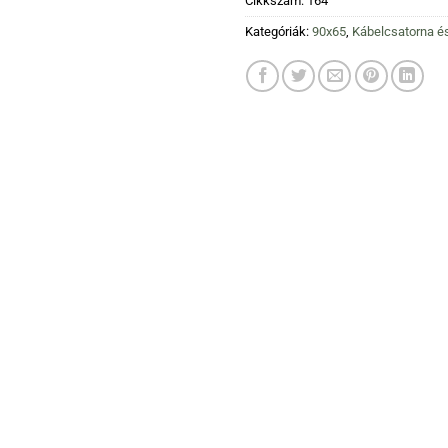
Cikkszám:
164
Kategóriák:
90x65
,
Kábelcsatorna é