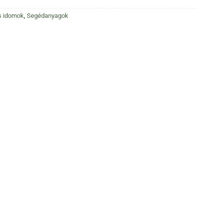
s idomok
,
Segédanyagok