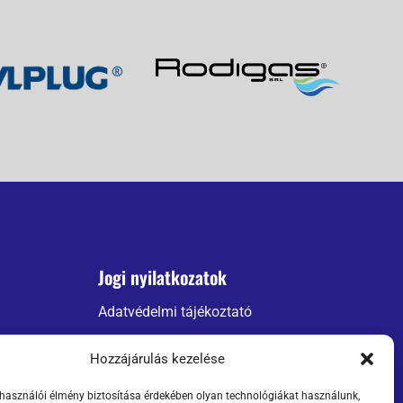
Jogi nyilatkozatok
Adatvédelmi tájékoztató
ÁSZF
Hozzájárulás kezelése
Szállítási információk
lhasználói élmény biztosítása érdekében olyan technológiákat használunk,