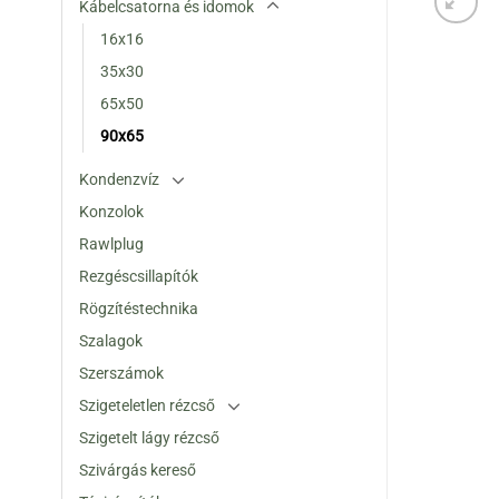
Kábelcsatorna és idomok
16x16
35x30
65x50
90x65
Kondenzvíz
Konzolok
Rawlplug
Rezgéscsillapítók
Rögzítéstechnika
Szalagok
Szerszámok
Szigeteletlen rézcső
Szigetelt lágy rézcső
Szivárgás kereső