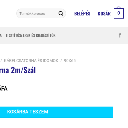
Keresés
BELÉPÉS
KOSÁR
0
a
következőre:
A
TISZTÍTÓSZEREK ÉS KIEGÉSZÍTŐK
/
KÁBELCSATORNA ÉS IDOMOK
/
90X65
rna 2m/Szál
rrent
ÁFA
ice
ennyiség
KOSÁRBA TESZEM
 Ft.