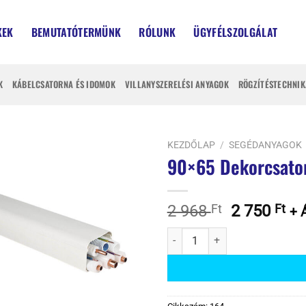
KEK
BEMUTATÓTERMÜNK
RÓLUNK
ÜGYFÉLSZOLGÁLAT
K
KÁBELCSATORNA ÉS IDOMOK
VILLANYSZERELÉSI ANYAGOK
RÖGZÍTÉSTECHNIK
KEZDŐLAP
/
SEGÉDANYAGOK
90×65 Dekorcsato
Original
Cu
2 968
Ft
2 750
Ft
+ 
price
pr
90x65 Dekorcsatorna 2m/Szál m
was:
is:
2
2
968 Ft.
750