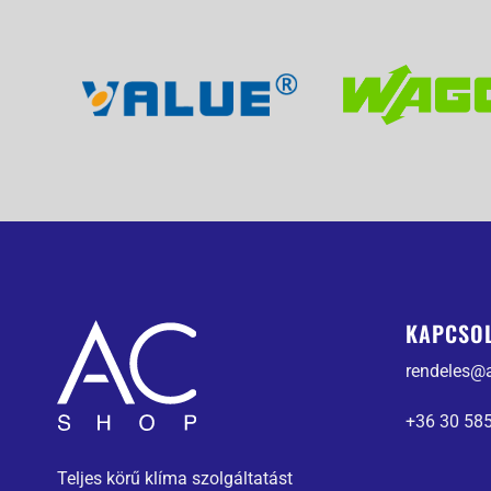
KAPCSO
rendeles@
+36 30 58
Teljes körű klíma szolgáltatást