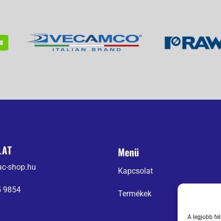
LAT
Menü
ac-shop.hu
Kapcsolat
5 9854
Termékek
A legjobb fe