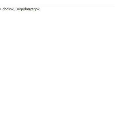
s idomok
,
Segédanyagok