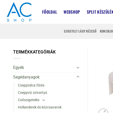
Skip
to
FŐOLDAL
WEBSHOP
SPLIT KÉSZÜLÉ
content
SZIGETELT LÁGY RÉZCSŐ
KONZOLO
TERMÉKKATEGÓRIÁK
Egyéb
Segédanyagok
Csepptálca fűtés
Cseppvíz szivattyú
Csőszigetelés
Hollanderek és közcsavarok