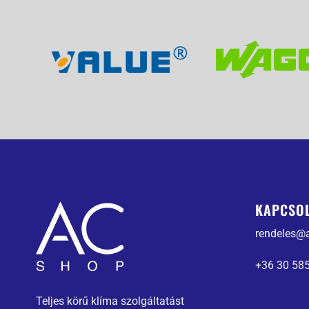
KAPCSO
rendeles@
+36 30 58
Teljes körű klíma szolgáltatást