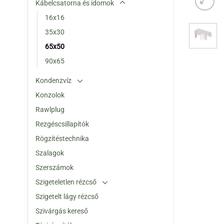
Kábelcsatorna és idomok
16x16
35x30
65x50
90x65
Kondenzvíz
Konzolok
Rawlplug
Rezgéscsillapítók
Rögzítéstechnika
Szalagok
Szerszámok
Szigeteletlen rézcső
Szigetelt lágy rézcső
Szivárgás kereső