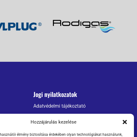
Jogi nyilatkozatok
Adatvédelmi tájékoztató
ÁSZF
Hozzájárulás kezelése
Szállítási információk
lhasználói élmény biztosítása érdekében olyan technológiákat használunk,