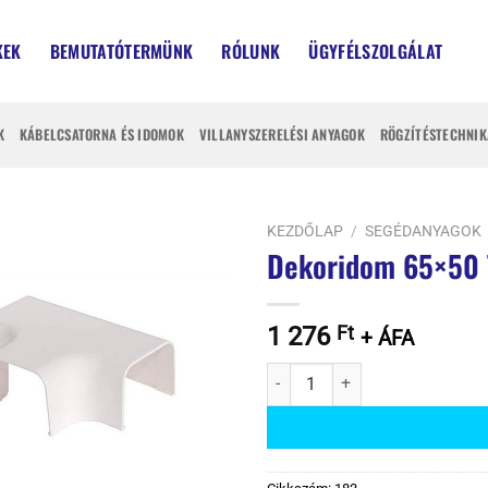
KEK
BEMUTATÓTERMÜNK
RÓLUNK
ÜGYFÉLSZOLGÁLAT
K
KÁBELCSATORNA ÉS IDOMOK
VILLANYSZERELÉSI ANYAGOK
RÖGZÍTÉSTECHNIK
KEZDŐLAP
/
SEGÉDANYAGOK
Dekoridom 65×50 
1 276
Ft
+ ÁFA
Dekoridom 65x50 T (200) menny