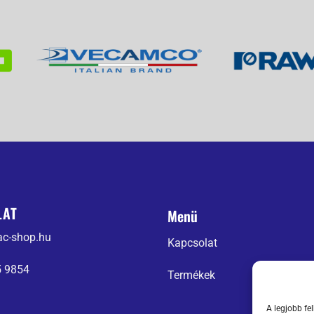
LAT
Menü
ac-shop.hu
Kapcsolat
5 9854
Termékek
A legjobb fe