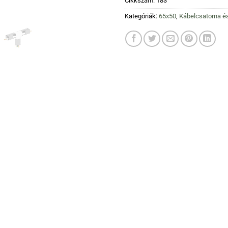
Cikkszám:
183
Kategóriák:
65x50
,
Kábelcsatorna é