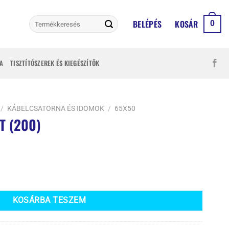
Keresés
BELÉPÉS
KOSÁR
0
a
következőre:
A
TISZTÍTÓSZEREK ÉS KIEGÉSZÍTŐK
/
KÁBELCSATORNA ÉS IDOMOK
/
65X50
T (200)
iség
KOSÁRBA TESZEM