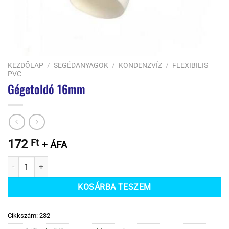
KEZDŐLAP
/
SEGÉDANYAGOK
/
KONDENZVÍZ
/
FLEXIBILIS
PVC
Gégetoldó 16mm
172
Ft
+ ÁFA
Gégetoldó 16mm mennyiség
KOSÁRBA TESZEM
Cikkszám:
232