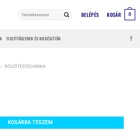
Keresés
BELÉPÉS
KOSÁR
0
a
következőre:
A
TISZTÍTÓSZEREK ÉS KIEGÉSZÍTŐK
/
RÖGZÍTÉSTECHNIKA
KOSÁRBA TESZEM