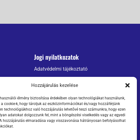
Jogi nyilatkozatok
Adatvédelmi tájékoztató
ÁSZF
Hozzájárulás kezelése
Szállítási információk
lhasználói élmény biztosítása érdekében olyan technológiákat használunk,
 a cookie-k, hogy tároljuk az eszközinformációkat és/vagy hozzáférjünk
n technológiákhoz való hozzájárulás lehetővé teszi számunkra, hogy ezen
lyan adatokat dolgozzunk fel, mint a böngészési viselkedés vagy az egyedi
 A hozzájárulás elmaradása vagy visszavonása hátrányosan befolyásolhat
kciókat.