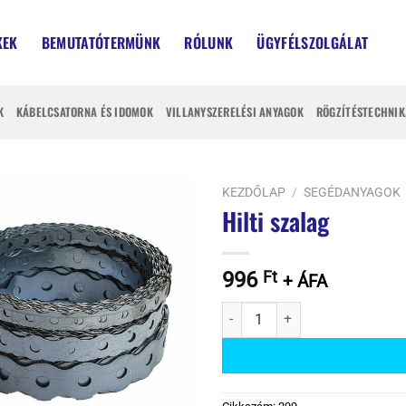
KEK
BEMUTATÓTERMÜNK
RÓLUNK
ÜGYFÉLSZOLGÁLAT
K
KÁBELCSATORNA ÉS IDOMOK
VILLANYSZERELÉSI ANYAGOK
RÖGZÍTÉSTECHNIK
KEZDŐLAP
/
SEGÉDANYAGOK
Hilti szalag
996
Ft
+ ÁFA
Hilti szalag mennyiség