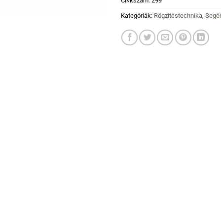
Cikkszám:
299
Kategóriák:
Rögzítéstechnika
,
Segé