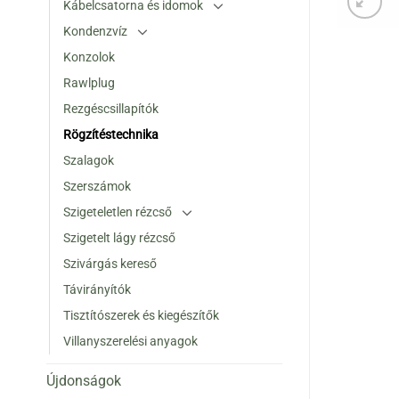
Kábelcsatorna és idomok
Kondenzvíz
Konzolok
Rawlplug
Rezgéscsillapítók
Rögzítéstechnika
Szalagok
Szerszámok
Szigeteletlen rézcső
Szigetelt lágy rézcső
Szivárgás kereső
Távirányítók
Tisztítószerek és kiegészítők
Villanyszerelési anyagok
Újdonságok