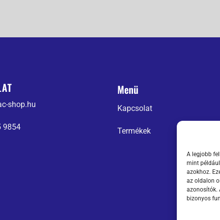
LAT
Menü
ac-shop.hu
Kapcsolat
5 9854
Termékek
A legjobb fe
mint például
azokhoz. Eze
az oldalon o
azonosítók.
bizonyos fun