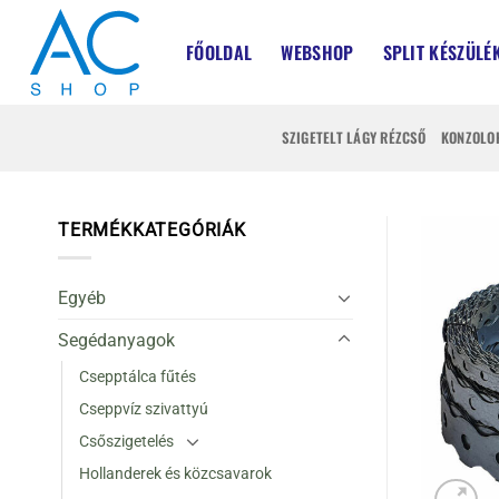
Skip
to
FŐOLDAL
WEBSHOP
SPLIT KÉSZÜLÉ
content
SZIGETELT LÁGY RÉZCSŐ
KONZOLO
TERMÉKKATEGÓRIÁK
Egyéb
Segédanyagok
Csepptálca fűtés
Cseppvíz szivattyú
Csőszigetelés
Hollanderek és közcsavarok