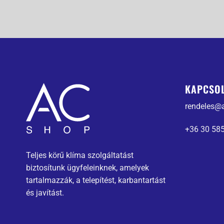
KAPCSO
rendeles@
+36 30 58
Teljes körű klíma szolgáltatást
biztosítunk ügyfeleinknek, amelyek
tartalmazzák, a telepítést, karbantartást
és javítást.