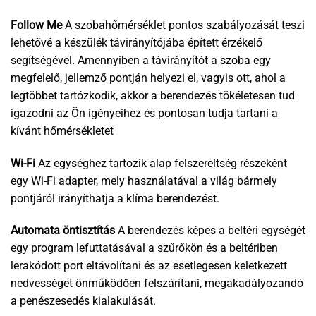
Follow Me
A szobahőmérséklet pontos szabályozását teszi
lehetővé a készülék távirányítójába épített érzékelő
segítségével. Amennyiben a távirányítót a szoba egy
megfelelő, jellemző pontján helyezi el, vagyis ott, ahol a
legtöbbet tartózkodik, akkor a berendezés tökéletesen tud
igazodni az Ön igényeihez és pontosan tudja tartani a
kívánt hőmérsékletet
Wi-Fi
Az egységhez tartozik alap felszereltség részeként
egy Wi-Fi adapter, mely használatával a világ bármely
pontjáról irányíthatja a klíma berendezést.
Automata öntisztítás
A berendezés képes a beltéri egységét
egy program lefuttatásával a szűrőkön és a beltériben
lerakódott port eltávolítani és az esetlegesen keletkezett
nedvességet önműködően felszárítani, megakadályozandó
a penészesedés kialakulását.