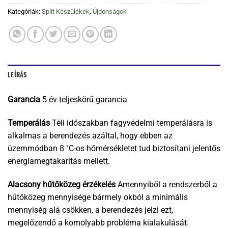
Kategóriák:
Split Készülékek
,
Újdonságok
LEÍRÁS
Garancia
5 év teljeskörű garancia
Temperálás
Téli időszakban fagyvédelmi temperálásra is
alkalmas a berendezés azáltal, hogy ebben az
üzemmódban 8 ˚C-os hőmérsékletet tud biztosítani jelentős
energiamegtakarítás mellett.
Alacsony hűtőközeg érzékelés
Amennyiből a rendszerből a
hűtőközeg mennyisége bármely okból a minimális
mennyiség alá csökken, a berendezés jelzi ezt,
megelőzendő a komolyabb probléma kialakulását.