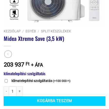
KEZDŐLAP
/
EGYÉB
/
SPLIT KÉSZÜLÉKEK
Midea Xtreme Save (3,5 kW)
203 937
Ft
+ ÁFA
klímatelepítési szolgáltatás
klímatelepítési szolgáltatás
(
+
100 000
)
Ft
Midea Xtreme Save (3,5 kW) mennyiség
KOSÁRBA TESZEM