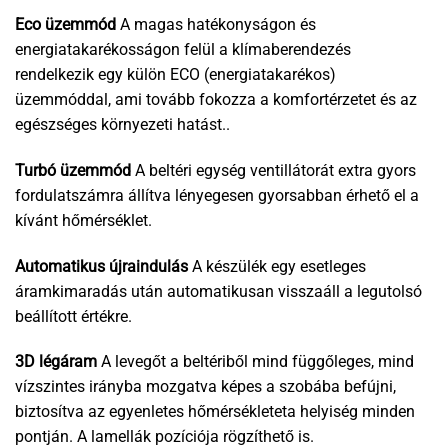
Eco üzemmód
A magas hatékonyságon és
energiatakarékosságon felül a klímaberendezés
rendelkezik egy külön ECO (energiatakarékos)
üzemmóddal, ami tovább fokozza a komfortérzetet és az
egészséges környezeti hatást..
Turbó üzemmód
A beltéri egység ventillátorát extra gyors
fordulatszámra állítva lényegesen gyorsabban érhető el a
kívánt hőmérséklet.
Automatikus újraindulás
A készülék egy esetleges
áramkimaradás után automatikusan visszaáll a legutolsó
beállított értékre.
3D légáram
A levegőt a beltériből mind függőleges, mind
vízszintes irányba mozgatva képes a szobába befújni,
biztosítva az egyenletes hőmérsékleteta helyiség minden
pontján. A lamellák pozíciója rögzíthető is.