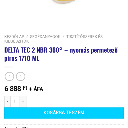
KEZDŐLAP
/
SEGÉDANYAGOK
/
TISZTÍTÓSZEREK ÉS
KIEGÉSZÍTŐK
DELTA TEC 2 NBR 360° – nyomás permetező
piros 1710 ML
6 888
Ft
+ ÁFA
DELTA TEC 2 NBR 360° - nyomás permetező piros 1710 ML mennyiség
KOSÁRBA TESZEM