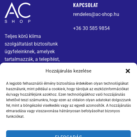
KAPCSOLAT
rendeles@ac-shop.hu
+36 30 585 9854
Teljes körű klíma
szolgáltatást biztosítunk
ügyfeleinknek, amelyek
tartalmazzák, a telepítést,
karbantartást és javítást.
Hozzájárulás kezelése
A legjobb felhasználói élmény biztosítása érdekében olyan technológiákat
Menü
Jogi nyilatkozatok
használunk, mint például a cookie-k, hogy tároljuk az eszközinformációkat
és/vagy hozzáférjünk azokhoz. Ezen technológiákhoz való hozzájárulás
Kapcsolat
Adatvédelmi tájékoztató
lehetővé teszi számunkra, hogy ezen az oldalon olyan adatokat dolgozzunk
fel, mint a böngészési viselkedés vagy az egyedi azonosítók. A hozzájárulás
elmaradása vagy visszavonása hátrányosan befolyásolhat bizonyos
Termékek
ÁSZF
funkciókat.
Szállítási információk