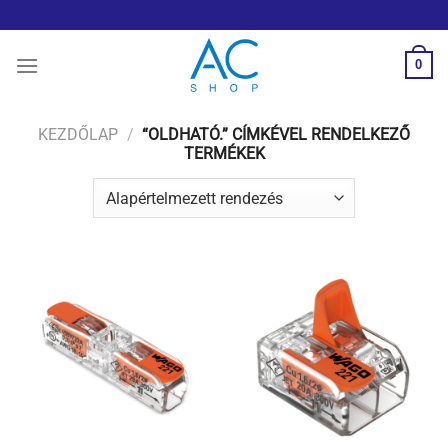
Skip
to
content
0
KEZDŐLAP
/
“OLDHATÓ.” CÍMKÉVEL RENDELKEZŐ
TERMÉKEK