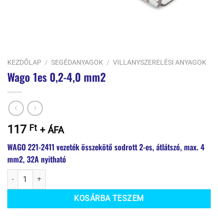
KEZDŐLAP
/
SEGÉDANYAGOK
/
VILLANYSZERELÉSI ANYAGOK
Wago 1es 0,2-4,0 mm2
117
Ft
+ ÁFA
WAGO 221-2411 vezeték összekötő sodrott 2-es, átlátszó, max. 4
mm2, 32A nyitható
Wago 1es 0,2-4,0 mm2 mennyiség
KOSÁRBA TESZEM