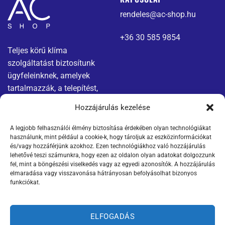
rendeles@ac-shop.hu
+36 30 585 9854
Teljes körű klíma
szolgáltatást biztosítunk
ügyfeleinknek, amelyek
tartalmazzák, a telepítést,
karbantartást és javítást.
Hozzájárulás kezelése
A legjobb felhasználói élmény biztosítása érdekében olyan technológiákat
Menü
Jogi nyilatkozatok
használunk, mint például a cookie-k, hogy tároljuk az eszközinformációkat
és/vagy hozzáférjünk azokhoz. Ezen technológiákhoz való hozzájárulás
Kapcsolat
Adatvédelmi tájékoztató
lehetővé teszi számunkra, hogy ezen az oldalon olyan adatokat dolgozzunk
fel, mint a böngészési viselkedés vagy az egyedi azonosítók. A hozzájárulás
elmaradása vagy visszavonása hátrányosan befolyásolhat bizonyos
Termékek
ÁSZF
funkciókat.
Szállítási információk
ELFOGADÁS