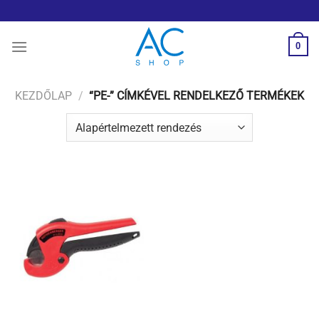
Skip
to
content
0
KEZDŐLAP
/
“PE-” CÍMKÉVEL RENDELKEZŐ TERMÉKEK