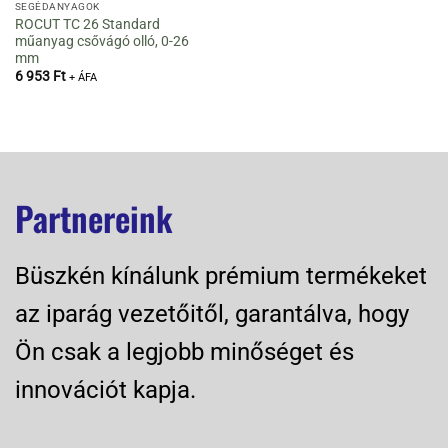
SEGÉDANYAGOK
ROCUT TC 26 Standard
műanyag csővágó olló, 0-26
mm
6 953
Ft
+ ÁFA
Partnereink
Büszkén kínálunk prémium termékeket
az iparág vezetőitől, garantálva, hogy
Ön csak a legjobb minőséget és
innovációt kapja.