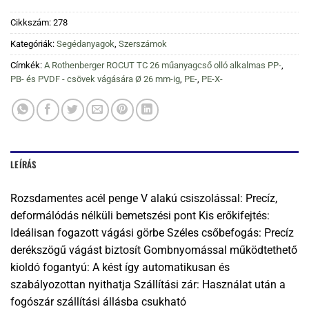
Cikkszám:
278
Kategóriák:
Segédanyagok
,
Szerszámok
Címkék:
A Rothenberger ROCUT TC 26 műanyagcső olló alkalmas PP-
,
PB- és PVDF - csövek vágására Ø 26 mm-ig
,
PE-
,
PE-X-
LEÍRÁS
Rozsdamentes acél penge V alakú csiszolással: Precíz,
deformálódás nélküli bemetszési pont Kis erőkifejtés:
Ideálisan fogazott vágási görbe Széles csőbefogás: Precíz
derékszögű vágást biztosít Gombnyomással működtethető
kioldó fogantyú: A kést így automatikusan és
szabályozottan nyithatja Szállítási zár: Használat után a
fogószár szállítási állásba csukható