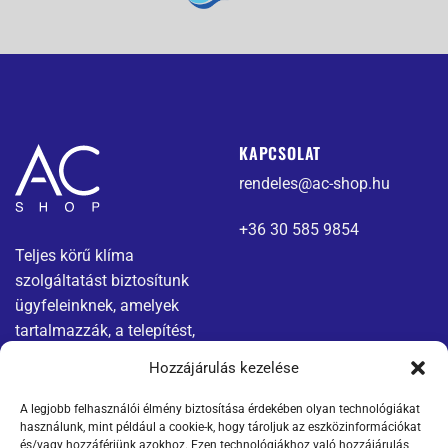
KAPCSOLAT
rendeles@ac-shop.hu
+36 30 585 9854
Teljes körű klíma
szolgáltatást biztosítunk
ügyfeleinknek, amelyek
tartalmazzák, a telepítést,
karbantartást és javítást.
Hozzájárulás kezelése
A legjobb felhasználói élmény biztosítása érdekében olyan technológiákat
Menü
Jogi nyilatkozatok
használunk, mint például a cookie-k, hogy tároljuk az eszközinformációkat
és/vagy hozzáférjünk azokhoz. Ezen technológiákhoz való hozzájárulás