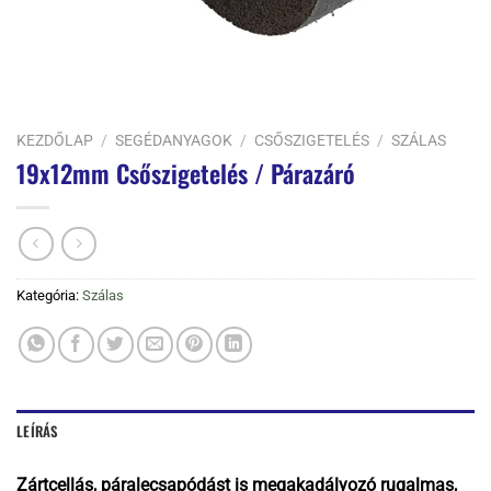
KEZDŐLAP
/
SEGÉDANYAGOK
/
CSŐSZIGETELÉS
/
SZÁLAS
19x12mm Csőszigetelés / Párazáró
Kategória:
Szálas
LEÍRÁS
Zártcellás, páralecsapódást is megakadályozó rugalmas,