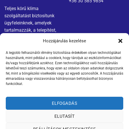
+36 30 585 9854
Teljes körű klíma
szolgáltatást biztosítunk
ügyfeleinknek, amelyek
tartalmazzák, a telepítést,
karbantartást és javítást.
Hozzájárulás kezelése
A legjobb felhasználói élmény biztosítása érdekében olyan technológiákat
Menü
Jogi nyilatkozatok
használunk, mint például a cookie-k, hogy tároljuk az eszközinformációkat
és/vagy hozzáférjünk azokhoz. Ezen technológiákhoz való hozzájárulás
Kapcsolat
Adatvédelmi tájékoztató
lehetővé teszi számunkra, hogy ezen az oldalon olyan adatokat dolgozzunk
fel, mint a böngészési viselkedés vagy az egyedi azonosítók. A hozzájárulás
elmaradása vagy visszavonása hátrányosan befolyásolhat bizonyos
Termékek
ÁSZF
funkciókat.
Szállítási információk
ELFOGADÁS
ELUTASÍT
Weboldalt készítette: