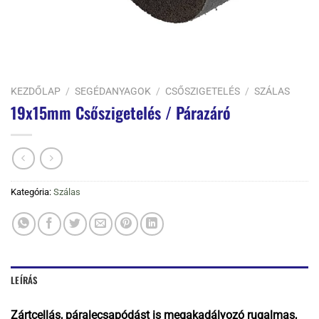
KEZDŐLAP
/
SEGÉDANYAGOK
/
CSŐSZIGETELÉS
/
SZÁLAS
19x15mm Csőszigetelés / Párazáró
Kategória:
Szálas
LEÍRÁS
Zártcellás, páralecsapódást is megakadályozó rugalmas,