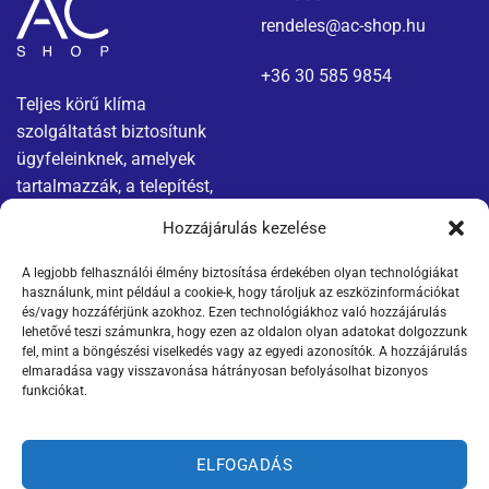
rendeles@ac-shop.hu
+36 30 585 9854
Teljes körű klíma
szolgáltatást biztosítunk
ügyfeleinknek, amelyek
tartalmazzák, a telepítést,
karbantartást és javítást.
Hozzájárulás kezelése
A legjobb felhasználói élmény biztosítása érdekében olyan technológiákat
Menü
Jogi nyilatkozatok
használunk, mint például a cookie-k, hogy tároljuk az eszközinformációkat
és/vagy hozzáférjünk azokhoz. Ezen technológiákhoz való hozzájárulás
Kapcsolat
Adatvédelmi tájékoztató
lehetővé teszi számunkra, hogy ezen az oldalon olyan adatokat dolgozzunk
fel, mint a böngészési viselkedés vagy az egyedi azonosítók. A hozzájárulás
elmaradása vagy visszavonása hátrányosan befolyásolhat bizonyos
Termékek
ÁSZF
funkciókat.
Szállítási információk
ELFOGADÁS